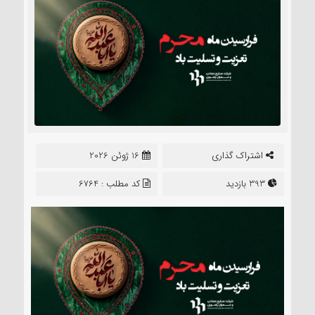
اشتراک گذاری
16 ژوئن 2026
393 بازدید
کد مطلب : 6764