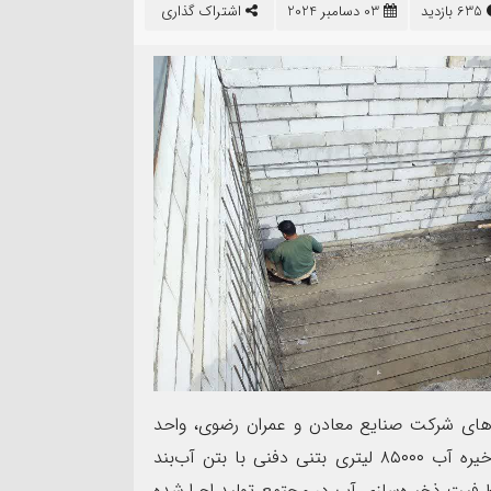
635 بازدید
03 دسامبر 2024
اشتراک گذاری
04
اربعین حسینی تسلیت باد.
هکتاری اراضی حر در مش
ت‌های شرکت صنایع معادن و عمران رضوی، واحد
بتن‌ساز مجتمع تولید موفق به طراحی و ساخت مخزن ذخیره آب ۸۵۰۰۰ لیتری بتنی دفنی با بتن آب‌بند
ظرفیت ذخیره‌سازی آب در مجتمع تولید اجرا شده