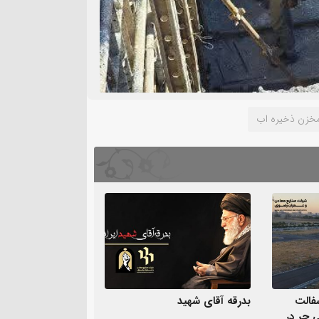
خزن ذخیره اب
سفالت
بدرقه آقای شهید
اضی حر در