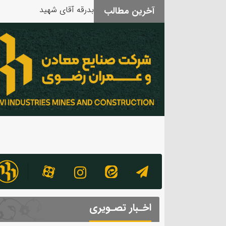
بدرقه آقای شهید
آخرین مطالب
اخـبار تصـویری