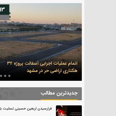
13
04
اتمام عملیات اجرایی آسفالت پروژه ۳۲
سلیت باد.
هکتاری اراضی حر در مشهد
جدیدترین مطالب
فرارسیدن اربعین حسینی تسلیت باد