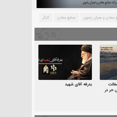
 معادن و عمران رضوی
صنایع معادن
کارگر
سفالت
بدرقه آقای شهید
اضی حر در