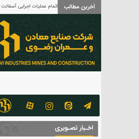
آخرین مطالب
بدرقه آقای شهید
اخـبار تصـویری