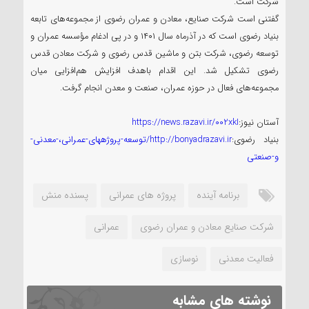
شرکت است.
گفتنی است شرکت صنایع، معادن و عمران رضوی از مجموعه‌های تابعه
بنیاد رضوی است که در آذرماه سال ۱۴۰۱ و در پی ادغام مؤسسه عمران و
توسعه رضوی، شرکت بتن و ماشین قدس رضوی و شرکت معادن قدس
رضوی تشکیل شد. این اقدام باهدف افزایش هم‌افزایی میان
مجموعه‌های فعال در حوزه عمران، صنعت و معدن انجام گرفت.
آستان نیوز:
https://news.razavi.ir/002xkI
بنیاد رضوی:
http://bonyadrazavi.ir/توسعه-پروژههای-عمرانی،-معدنی-
و-صنعتی
برنامه آینده
پروژه های عمرانی
پسنده منش
شرکت صنایع معادن و عمران رضوی
عمرانی
فعالیت معدنی
نوسازی
نوشته های مشابه