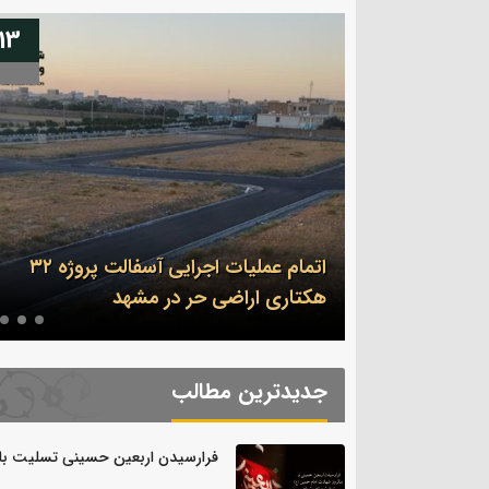
13
04
اتمام عملیات اجرایی آسفالت پروژه ۳۲
سلیت باد.
هکتاری اراضی حر در مشهد
جدیدترین مطالب
فرارسیدن اربعین حسینی تسلیت باد