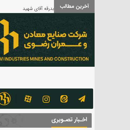
بدرقه آقای شهید
آخرین مطالب
اخـبار تصـویری