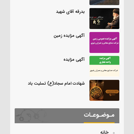
بدرقه آقای شهید
آگهی مزایده زمین
آگهی مزایده
شهادت امام سجاد(ع) تسلیت باد
مـوضـوعـات
خانه