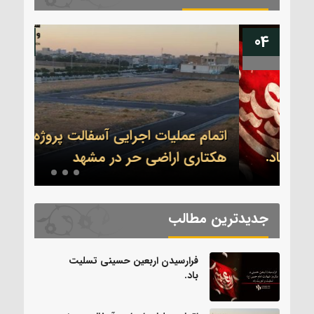
13
04
اتمام عملیات اجرایی آسفالت پروژه ۳۲
.
هکتاری اراضی حر در مشهد
بدرق
جدیدترین مطالب
فرارسیدن اربعین حسینی تسلیت
باد.