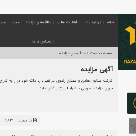
خانه
درباره ما
فعالیت ها
مناقصه و مزایده
مجله
مسئ
تمـاس با ما
صفحه نخست /
مناقصه و مزایده
آگهی مزایده
شرکت صنایع معادن و عمران رضوی در نظر دارد ملک خود در را به شرح ذ
طریق مزایده عمومی با شرایط ویژه واگذار نماید…
کد مطلب : 6834