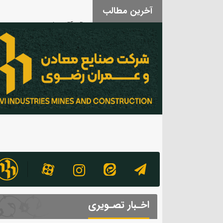
آخرین مطالب
بدرقه آقای شهید
اخـبار تصـویری