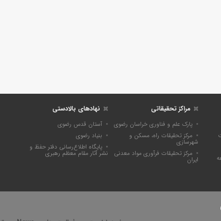
مراکز تحقیقاتی
نهادهای بالادستی
پارک علم و فناوری خراسان رضوی
آستان قدس رضوی
ت
مرکز تحقیقات راه، مسکن و
بنیاد رضوی
شهرسازی
پايگاه اطلاع‌رسانی دفتر حفظ و
مرکز تحقیقات فرآوری مواد معدنی
نشر آثار مقام معظم رهبری
ه
ایران