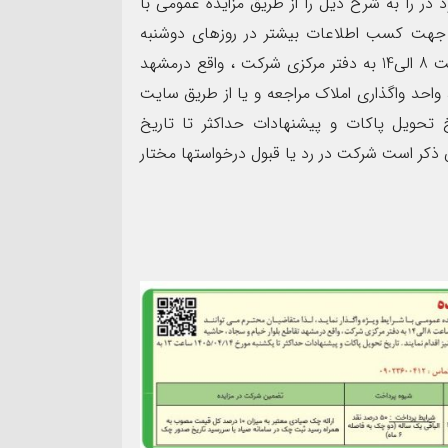
ر را به شرح ذیل را از طریق مزایده عمومی با
04
ند جهت کسب اطلاعات بیشتر در روزهای دوشنبه
مورخ 1405/04/08 الی سه شنبه مورخ 1405/04/23 از ساعت 8 الی14 به دفتر مرکزی شرکت ، واقع درمشهد
احد واگذاری املاک مراجعه و یا از طریق سایت
یخ تحویل پاکات و پیشنهادات حداکثر تا تاریخ
شد . شایان ذکر است شرکت در رد یا قبول درخواستها مختار
اربعین حسینی تسلیت باد.
هکتاری اراضی حر در مش