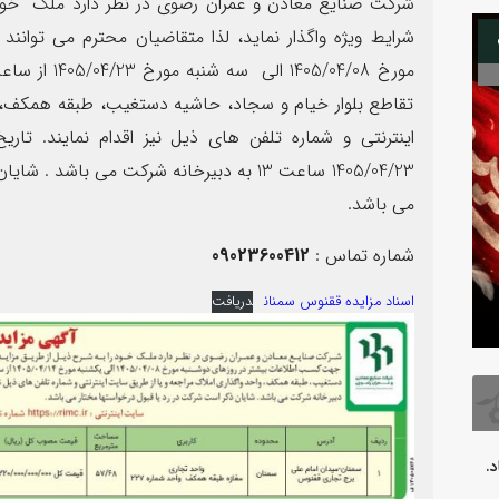
شرکت صنایع معادن و عمران رضوی در نظر دارد ملک خود د
08
شرایط ویژه واگذار نماید، لذا متقاضیان محترم می توان
تقاطع بلوار خیام و سجاد، حاشیه دستغیب، طبقه همکف، و
اینترنتی و شماره تلفن های ذیل نیز اقدام نمایند. تار
1405/04/23 ساعت 13 به دبیرخانه شرکت می با
می باشد.
شماره تماس :
09023600412
بدرقه آقای شهید
فرارسیدن 
اسناد مزایده ققنوس سمنان
دریافت
.