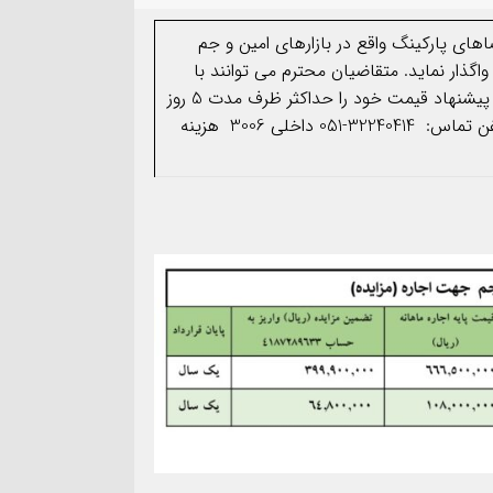
04
 پارکینگ واقع در بازارهای امین و جم
له واگذار نمايد. متقاضيان محترم می توانند با
مراجعه به انتهای همین صفحه ضمن مشاهده مشخصات، پیشنهاد قیمت خود را حداکثر ظرف مدت 5 روز
از تاریخ انتشار آگهی به دبیرخانه شرکت تحویل نمایند. تلفن تماس: 32240414-051 داخلی 3006 هزینه
اربعین حسینی تسلیت باد.
هکتاری اراضی حر در مش