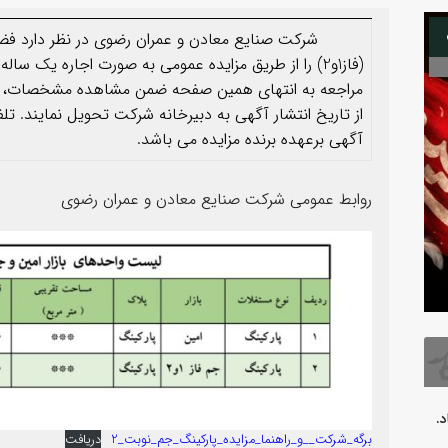
08
شرکت صنایع معادن و عمران رضوی در نظر دارد فضاهای
(فاز1و2) را از طريق مزایده عمومی به ‌صورت اجاره یک سا
آگهی برعهده برنده مزایده می باشد.
روابط عمومی شرکت صنایع معادن و عمران رضوی
بدرقه آقای شهید
فرارسیدن 
.
برگه_شرکت__و_راهنما_مزایده_پارکینگ_جم_نوبت_2
دریافت