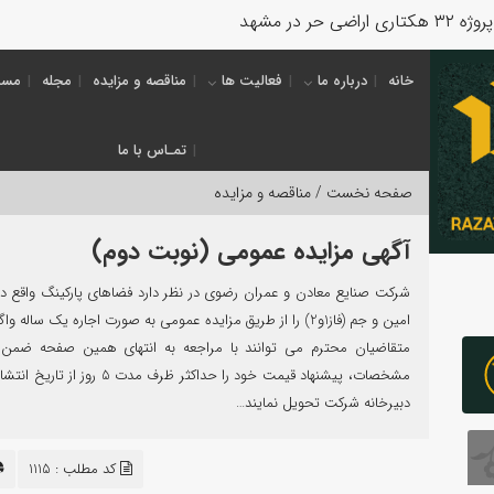
خانه
درباره ما
فعالیت ها
مناقصه و مزایده
مجله
مسئ
تمـاس با ما
صفحه نخست /
مناقصه و مزایده
آگهی مزایده عمومی (نوبت دوم)
شرکت صنایع معادن و عمران رضوی در نظر دارد فضاهای پارکینگ واقع در 
امین و جم (فاز1و2) را از طريق مزایده عمومی به ‌صورت اجاره یک ساله وا
متقاضيان محترم می توانند با مراجعه به انتهای همین صفحه ضمن
مشخصات، پیشنهاد قیمت خود را حداکثر ظرف مدت 5 روز
دبیرخانه شرکت تحویل نمایند…
کد مطلب : 1115