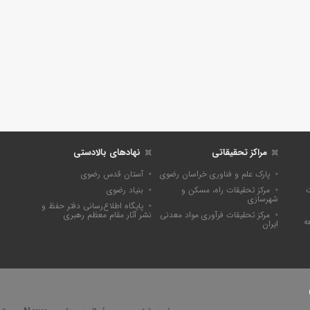
مراکز تحقیقاتی
نهادهای بالادستی
پارک علم و فناوری خراسان رضوی
آستان قدس رضوی
ت
مرکز تحقیقات راه، مسکن و
بنیاد رضوی
شهرسازی
پايگاه اطلاع‌رسانی دفتر حفظ و
مرکز تحقیقات فرآوری مواد معدنی
نشر آثار مقام معظم رهبری
ه
ایران