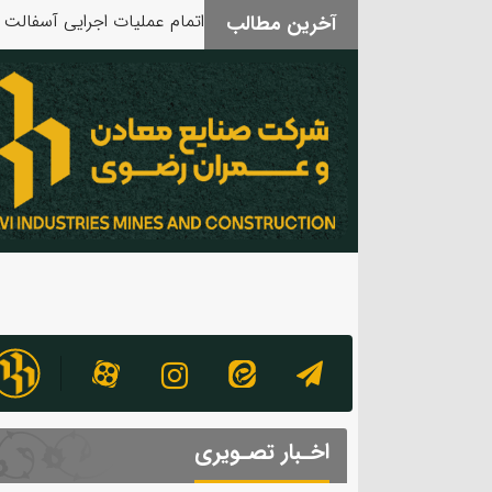
آخرین مطالب
بدرقه آقای شهید
اخـبار تصـویری