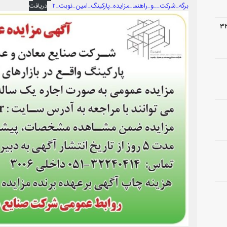
برگه_شرکت__و_راهنما_مزایده_پارکینگ_امین_نوبت_2
دریافت
 عملیات اجرایی آسفالت پروژه ۳۲