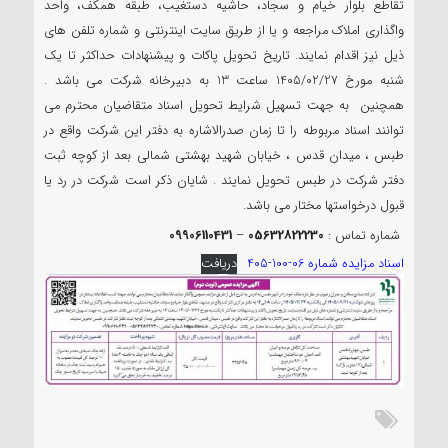
تقاطع بلوار خیام و سجاد، حاشیه دستغیب، طبقه همکف، واحد
واگذاری املاک مراجعه و یا از طریق سایت اینترنتی و شماره تلفن های
ذیل نیز اقدام نمایند. تاریخ تحویل پاکات و پیشنهادات حداکثر تا یک
شنبه مورخ 1405/02/27 ساعت 13 به دبیرخانه شرکت می باشد .
همچنین به جهت تسهیل شرایط تحویل اسناد متقاضیان محترم می
توانند اسناد مربوطه را تا زمان صدرالاشاره به دفتر این شرکت واقع در
طبس ، ميدان قدس ، خيابان شهيد بهشتي شمالي بعد از كوچه ثبت
دفتر شرکت در طبس تحویل نمایند . شایان ذکر است شرکت در رد یا
قبول درخواستها مختار می باشد.
شماره تماس :
05632822230
–
09906110431
اسناد مزایده شماره 06-100-405
دریافت