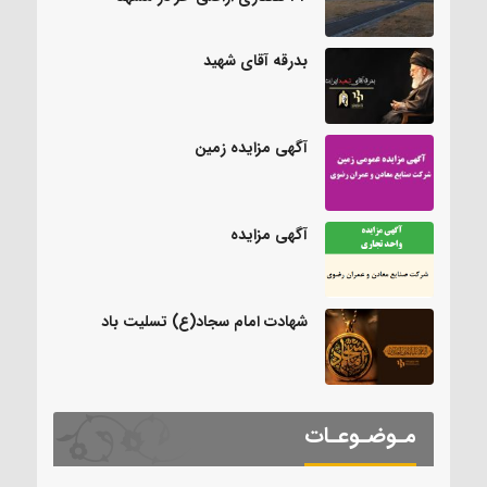
بدرقه آقای شهید
آگهی مزایده زمین
آگهی مزایده
شهادت امام سجاد(ع) تسلیت باد
مـوضـوعـات