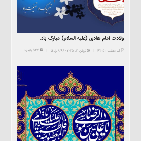
ولادت امام هادی (علیه السلام) مبارک باد.
533 بازدید
کد مطلب : 4905
ژوئن 11, 2025 - 8:48 ق.ظ