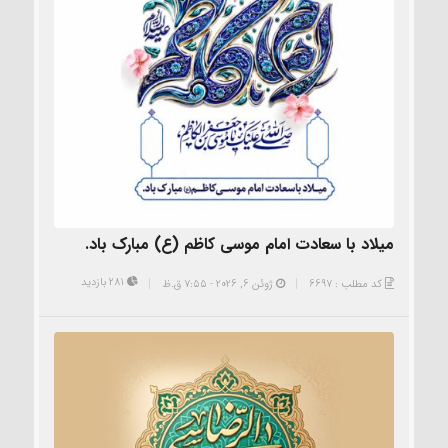
میلاد با سعادت امام موسی کاظم (ع) مبارک باد.
281 بازدید
کد مطلب : 6697
ژوئن 6, 2026 - 7:55 ق.ظ