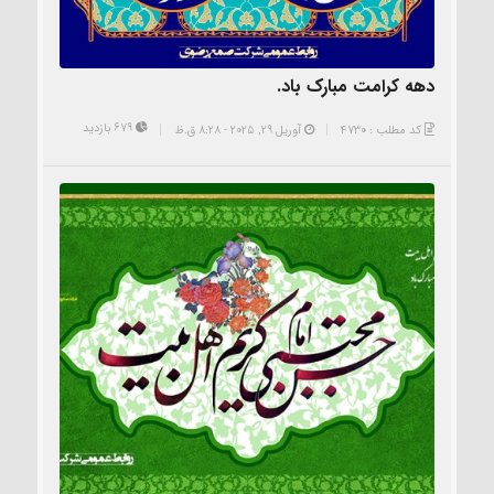
دهه کرامت مبارک باد.
679 بازدید
کد مطلب : 4730
آوریل 29, 2025 - 8:28 ق.ظ