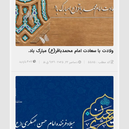
ولادت با سعادت امام محمدباقر(ع) مبارک باد.
407 بازدید
کد مطلب : 5585
دسامبر 22, 2025 - 9:49 ق.ظ