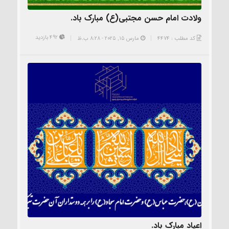
ولادت امام حسن مجتبی(ع) مبارک باد.
492 بازدید
کد مطلب : 4474
مارس 15, 2025 - 8:28 ب.ظ
اعیاد مبارک باد.