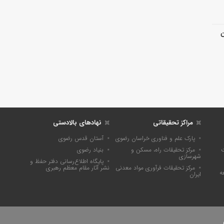
ن
مراکز تحقیقاتی
نهادهای بالادستی
پارک علم و فناوری خراسان رضوی
آستان قدس رضوی
ت
مرکز تحقیقات راه، مسکن و
بنیاد رضوی
شهرسازی
پايگاه اطلاع‌رسانی دفتر حفظ و
مرکز تحقیقات فرآوری مواد معدنی
نشر آثار مقام معظم رهبری
ه
ایران