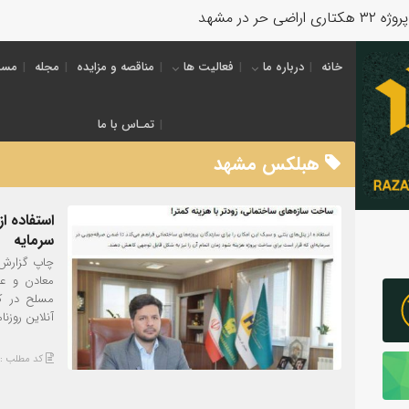
خانه
درباره ما
فعالیت ها
مناقصه و مزایده
مجله
مسئ
تمـاس با ما
هبلکس مشهد
استفاده ا
سرمايه
چاپ گزارش 
معادن و ع
مسلح در ك
آنلاین روزنامه 
کد مطلب : 2779