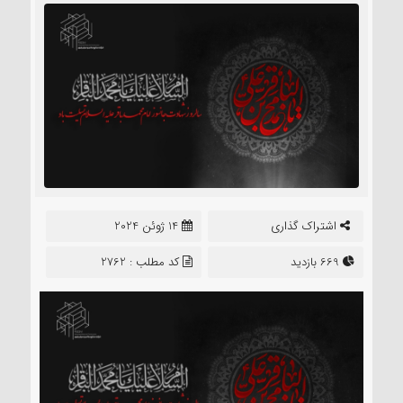
اشتراک گذاری
14 ژوئن 2024
669 بازدید
کد مطلب : 2762