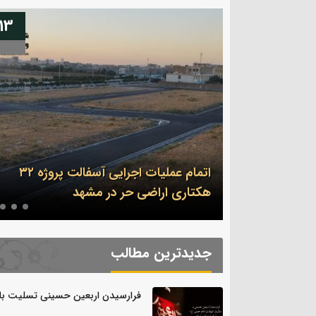
13
04
اتمام عملیات اجرایی آسفالت پروژه ۳۲
سلیت باد.
هکتاری اراضی حر در مشهد
جدیدترین مطالب
فرارسیدن اربعین حسینی تسلیت باد