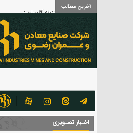
بدرقه آقای شهید
آخرین مطالب
اخـبار تصـویری