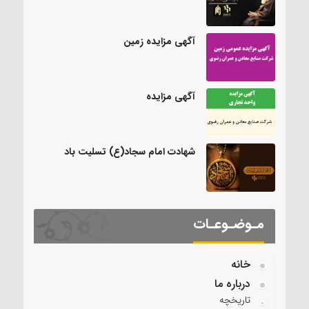
آگهی مزایده زمین
آگهی مزایده
شهادت امام سجاد(ع) تسلیت باد
مـوضـوعـات
خانه
درباره ما
تاریخچه