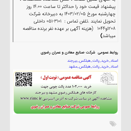
پیشنهاد قیمت خود را حداکثر تا ساعت 14.00 روز
چهارشنبه مورخ 1403/02/05 به دبیرخانه شرکت
تحویل نمایند .تلفن تماس : 3101-051 داخلی
1208و1044 (هزینه آگهی بر عهده نفر برنده مناقصه
میباشد
)
روابط عمومي شرکت صنایع معادن و عمران رضوی
اسناد_خرید_پالت_هبلکس_بیرجند
اسناد_خرید_پالت_هبلکس_مشهد