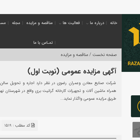
خانه
درباره ما
فعالیت ها
مناقصه و مزایده
مجله
مسئ
تمـاس با ما
صفحه نخست /
مناقصه و مزایده
آگهی مزایده عمومی (نوبت اول)
شرکت صنایع معادن وعمران رضوی در نظر دارد اجاره و تحويل سالن ت
همراه ماشین آلات و تجهیزات کارخانه گرانیت بری واقع در شهرستان نهبند
طريق مزایده عمومی واگذار نمايد….
کد مطلب : 1519