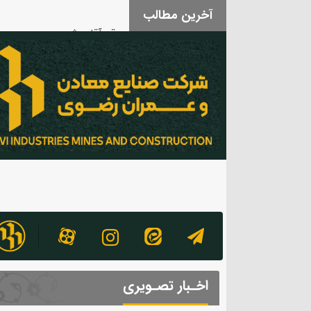
آخرین مطالب
بدرقه آقای شهید
اخـبار تصـویری