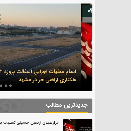
13
04
اتمام عملیات اجرایی آسفالت پروژه ۳۲
سلیت باد.
هکتاری اراضی حر در مشهد
جدیدترین مطالب
فرارسیدن اربعین حسینی تسلیت باد