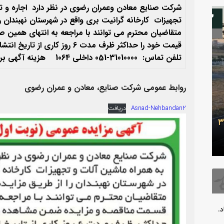
شرکت صنایع معادن وعمران رضوی در نظر
دارد
اجاره و 
08
تجهیزات کارخانه گرانیت بری واقع در شهرستان نهبندان
ر
متقاضيان
محترم می توانند با مراجعه به انتهای همین
قیمت خود را حداکثر ظرف مدت 6 روز کاری از تاریخ انتشار آگهی به دبیرخانه شرکت تحویل نماید.
تلفن تماس: 31010000-051 داخلی 1064
هزینه آگهی برعه
روابط عمومی شرکت صنایع، معادن و عمران رضوی
Asnad-Nehbandan2
دریافت
بدرقه آقای شهید
فرارسیدن 
.