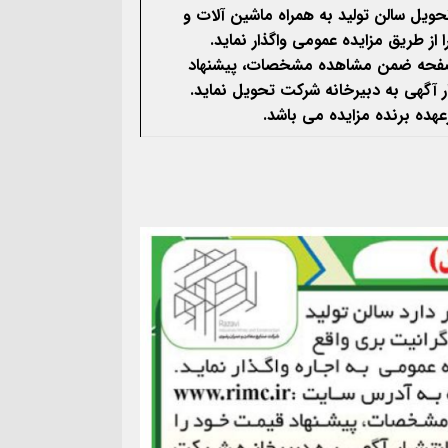
تحويل سالن تولید به همراه ماشین آلات و
04
ا از طريق مزایده عمومی واگذار نمايد.
 صفحه ضمن
مشاهده مشخصات، پیشنهاد
ده برنده مزایده می باشد.
اربعین حسینی تسلیت باد.
هکتاری اراضی حر در مش