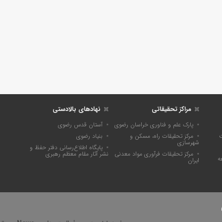
مراکز تحقیقاتی
نهادهای بالادستی
پارک علم و فناوری خراسان رضوی
آستان قدس رضوی
ت
مرکز تحقیقات راه، مسکن و
بنیاد رضوی
شهرسازی
پايگاه اطلاع‌رسانی دفتر حفظ و
مرکز تحقیقات فرآوری مواد معدنی
نشر آثار مقام معظم رهبری
ه
ایران