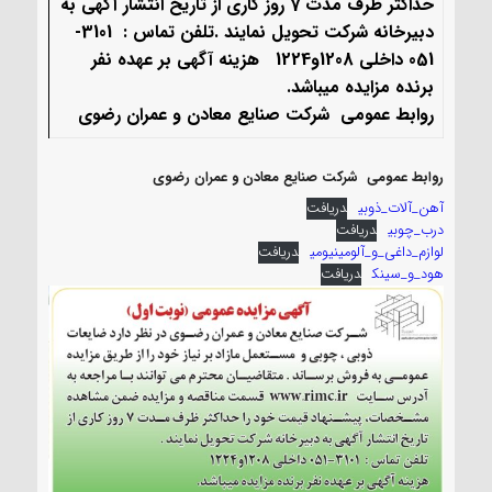
حداکثر ظرف مدت 7 روز کاری از تاریخ انتشار آگهی به
دبیرخانه شرکت تحویل نمایند .تلفن تماس : 3101-
051 داخلی 1208و1224 هزینه آگهی بر عهده نفر
برنده مزایده میباشد.
روابط عمومي شرکت صنایع معادن و عمران رضوی
روابط عمومي شرکت صنایع معادن و عمران رضوی
آهن_آلات_ذوبی
دریافت
درب_چوبی
دریافت
لوازم_داغی_و_آلومینیومی
دریافت
هود_و_سینک
دریافت