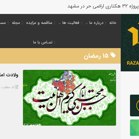
خانه
درباره ما
فعالیت ها
مناقصه و مزایده
مجله
مسئ
تمـاس با ما
15 رمضان
ولادت ام
کد مطلب : 4474