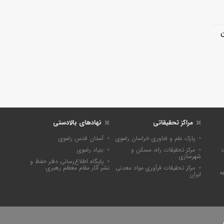
ن
مراکز تحقیقاتی
نهادهای بالادستی
پارک علم و فناوری خراسان رضوی
آستان قدس رضوی
ت
مرکز تحقیقات راه، مسکن و
بنیاد رضوی
شهرسازی
پايگاه اطلاع‌رسانی دفتر حفظ و
مرکز تحقیقات فرآوری مواد معدنی
نشر آثار مقام معظم رهبری
ه
ایران