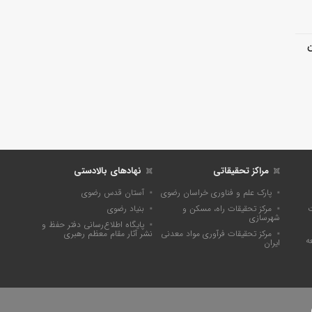
ن
مراکز تحقیقاتی
نهادهای بالادستی
پارک علم و فناوری خراسان رضوی
آستان قدس رضوی
ت
مرکز تحقیقات راه، مسکن و
بنیاد رضوی
شهرسازی
پايگاه اطلاع‌رسانی دفتر حفظ و
مرکز تحقیقات فرآوری مواد معدنی
نشر آثار مقام معظم رهبری
ه
ایران