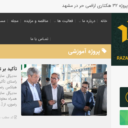
خانه
درباره ما
فعالیت ها
مناقصه و مزایده
مجله
مسئ
تمـاس با ما
پروژه آموزشی
تأکید بر 
مدیرکل ساز
راستای تأکی
هبلکس رضوی
مدیرکل ساز
همراه معاون
رضوی، از […]
کد مطلب : 6001