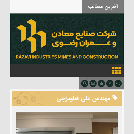
آخرین مطالب
بدرقه آقای شهید
مهندس علی قناویزچی