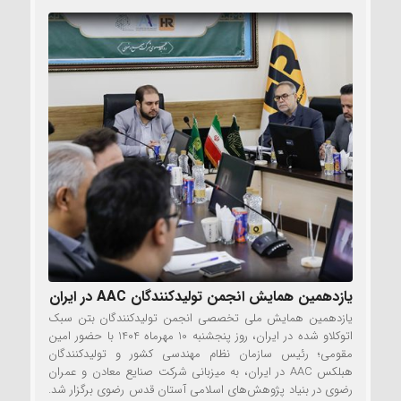
یازدهمین همایش انجمن تولیدکنندگان AAC در ایران
یازدهمین همایش ملی تخصصی انجمن تولیدکنندگان بتن سبک
اتوکلاو شده در ایران، روز پنجشنبه 10 مهرماه 1404 با حضور امین
مقومی؛ رئیس سازمان نظام مهندسی کشور و تولیدکنندگان
هبلکس AAC در ایران، به میزبانی شرکت صنایع معادن و عمران
رضوی در بنیاد پژوهش‌های اسلامی آستان قدس رضوی برگزار شد.