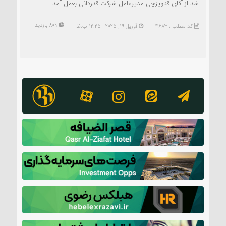
شد از آقای قناویزچی مدیرعامل شرکت قدردانی بعمل آمد.
809 بازدید
کد مطلب : 4683
آوریل 19, 2025 - 12:25 ب.ظ