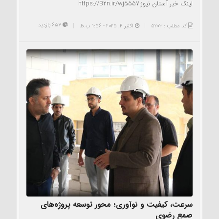
لینک خبر آستان نیوز:https://B2n.ir/wj5557
657 بازدید
کد مطلب : 5203
اکتبر 4, 2025 - 1:56 ب.ظ
سرعت، کیفیت و نوآوری؛ محور توسعه پروژه‌های
صمع رضوی