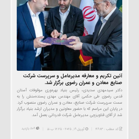
آئین تکریم و معارفه مدیرعامل و سرپرست شرکت
صنایع معادن و عمران رضوی برگزار شد.
دکتر سیدمهدی سدیدی، رئیس بنیاد بهره‌وری موقوفات آستان
قدس رضوی طی حکمی آقای مهندس مهدی پسنده‌منش را به
سمت سرپرست شرکت صنایع، معادن و عمران رضوی منصوب کرد.
در پایان این مراسم که با حضور معاونین و مدیران ارشد بنیاد برگزار
شد از آقای قناویزچی مدیرعامل شرکت قدردانی بعمل آمد.
809 بازدید
کد مطلب : 4683
آوریل 19, 2025 - 12:25 ب.ظ