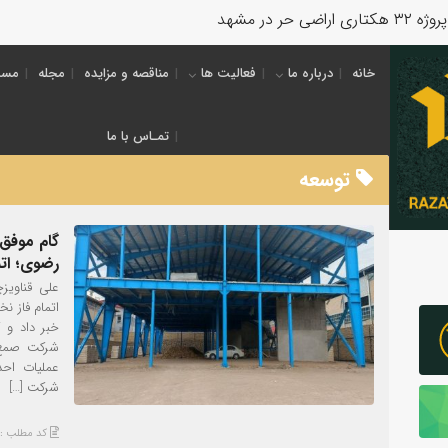
خانه
درباره ما
فعالیت ها
مناقصه و مزایده
مجله
مسئ
تمـاس با ما
توسعه
گام موفق
رضوی؛ ات
علی قناویز
اتمام فاز 
خبر داد و 
شرکت صمع ر
عملیات اح
شرکت […]
کد مطلب : 4656