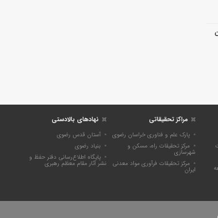
ن
مراکز تحقیقاتی
نهادهای بالادستی
پارک علم و فناوری خراسان رضوی
آستان قدس رضوی
ت
مرکز تحقیقات راه، مسکن و
بنیاد رضوی
شهرسازی
پايگاه اطلاع‌رسانی دفتر حفظ و
مرکز تحقیقات فرآوری مواد معدنی
نشر آثار مقام معظم رهبری
ه
ایران