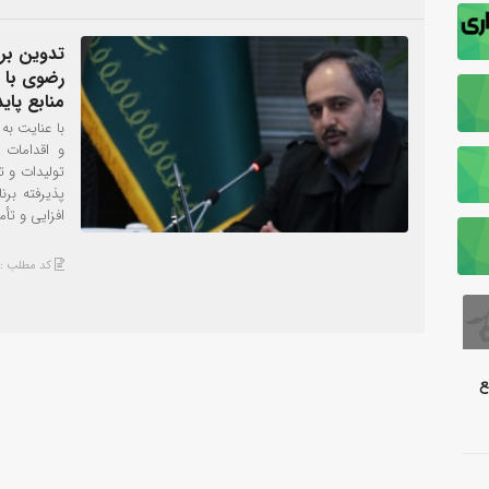
تدوین بر
رضوی با ر
منابع پاید
با عنایت ب
و اقدامات 
تولیدات و 
پذیرفته برن
افزایی و تأم
کد مطلب : 3532
ع