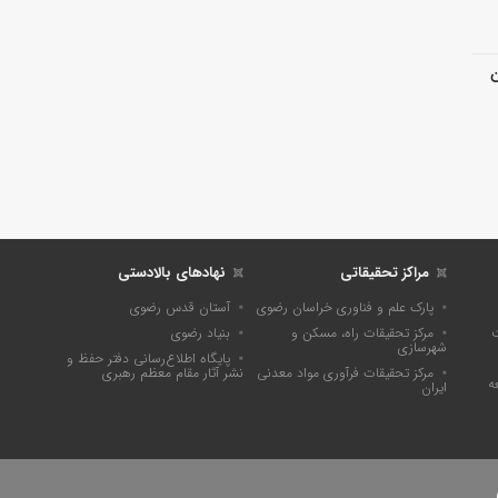
ن
مراکز تحقیقاتی
نهادهای بالادستی
پارک علم و فناوری خراسان رضوی
آستان قدس رضوی
ت
مرکز تحقیقات راه، مسکن و
بنیاد رضوی
شهرسازی
پايگاه اطلاع‌رسانی دفتر حفظ و
مرکز تحقیقات فرآوری مواد معدنی
نشر آثار مقام معظم رهبری
ه
ایران