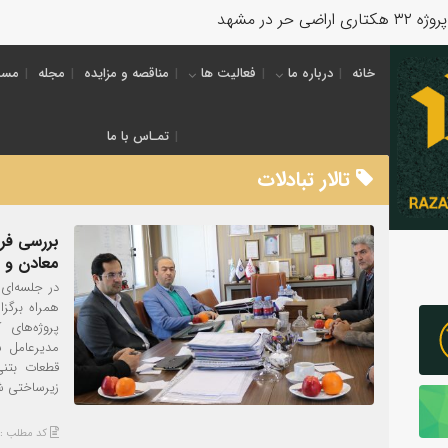
خانه
درباره ما
فعالیت ها
مناقصه و مزایده
مجله
مسئ
تمـاس با ما
تالار تبادلات
بررسی فر
معادن و 
در جلسه‌ای
همراه برگز
پروژه‌های
مدیرعامل ش
قطعات بتنی
زیرساختی ش
کد مطلب : 3989