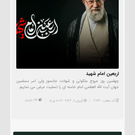
اربعین امام شهید
چهلمین روز عروج ملکوتی و شهادت جانسوز ولی امر مسلمین
جهان آیت الله العظمی امام خامنه ای را تسلیت عرض می نماییم.
194 بازدید
کد مطلب : 6092
آوریل 8, 2026 - 10:16 ق.ظ