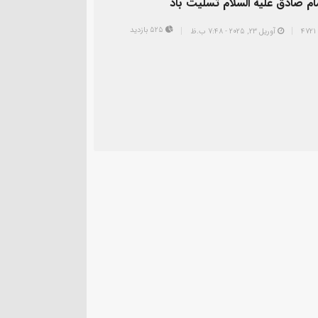
م صادق علیه السلام تسلیت باد
525 بازدید
آوریل 23, 2025 - 7:48 ب.ظ