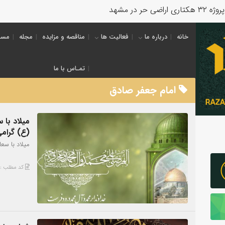
خانه
درباره ما
فعالیت ها
مناقصه و مزایده
مجله
مسئ
تمـاس با ما
امام جعفر صادق
میلاد با 
(ع) گرامی
میلاد با سع
کد مطلب : 5152