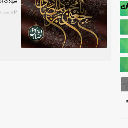
شهادت اما
کد مطلب : 4721
ع