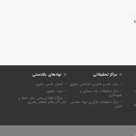
ن
مراکز تحقیقاتی
نهادهای بالادستی
پارک علم و فناوری خراسان رضوی
آستان قدس رضوی
ت
مرکز تحقیقات راه، مسکن و
بنیاد رضوی
شهرسازی
پايگاه اطلاع‌رسانی دفتر حفظ و
مرکز تحقیقات فرآوری مواد معدنی
نشر آثار مقام معظم رهبری
ه
ایران